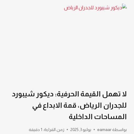
تركيب
بديل
الخشب
الرياض
،
يقدم
لك
لمسة
إبداعية
فاخرة
لا تهمل القيمة الحرفية: ديكور شيبورد
للجدران الرياض، قمة الابداع في
المساحات الداخلية
بواسطة
eamaar
يوليو 3, 2025
زمن القراءة:
1
دقيقة