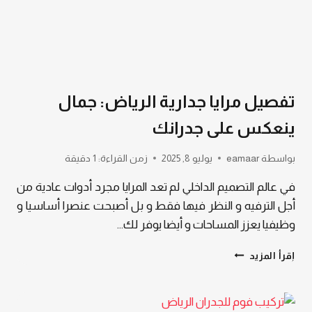
العديد
من
الوان
ارضيات
باركيه
الرياض
تفصيل مرايا جدارية الرياض: جمال
في
مدة
ينعكس على جدرانك
قياسية
بواسطة
eamaar
يوليو 8, 2025
زمن القراءة:
1
دقيقة
في عالم التصميم الداخلي لم تعد المرايا مجرد أدوات عادية من
أجل الترفيه و النظر فيها فقط و بل أصبحت عنصرا أساسيا و
وظيفيا يعزز المساحات و أيضا يوفر لك…
تفصيل
إقرأ المزيد
مرايا
جدارية
الرياض:
جمال