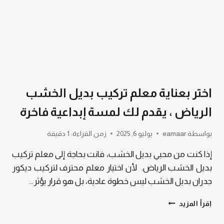
بديل
الخشب
مع
دقة
في
التركيب
اختر بعناية معلم تركيب بديل الخشب
الرياض ، يقدم لك لمسة إبداعية فاخرة
بواسطة
eamaar
يوليو 6, 2025
زمن القراءة:
1
دقيقة
إذا كنت من محبي بديل الخشب، فانت بحاجة إلى معلم تركيب
بديل الخشب الرياض. لأن اختيار معلم محترف لتركيب ديكور
جدران بديل الخشب ليس خطوة عادية، بل هو قرار يؤثر…
اختر
إقرأ المزيد
بعناية
معلم