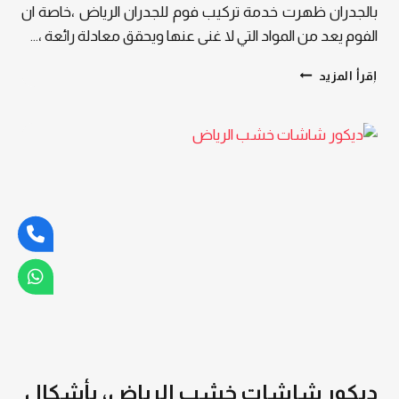
بالجدران ظهرت خدمة تركيب فوم للجدران الرياض ،خاصة ان
الفوم يعد من المواد التي لا غنى عنها ويحقق معادلة رائعة ،…
تركيب
إقرأ المزيد
فوم
للجدران
الرياض
،
بسعر
خيالي
مع
توفير
أفخم
ديكورات
فوم
داخلية
بالرياض
وبعدة
اشكال
وتصاميم
ديكور شاشات خشب الرياض، بأشكال