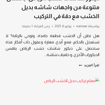
متنوعة من واجهات شاشه بديل
الخشب مع دقة في التركيب
بواسطة
eamaar
يوليو 6, 2025
زمن القراءة:
1
دقيقة
هل تظن أن الخشب قطعة جامدة، وتوحي بالرتابة؟ لا
تستعجل بالحكم، فمع أيدي مهارة وعقول ذات أفكار فذة
ستحصل على ديكور شاشات خشب الرياض ينافس
الديكورات الأخرى. و خلفيات شاشة…
ديكور
إقرأ المزيد
شاشات
خشب
الرياض،
بأشكال
متنوعة
من
واجهات
شاشه