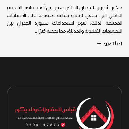
ديكور شيبورد للجدران الرياض يعتبر من أهم عناصر التصميم
الداخلي التي تضفي لمسة جمالية وعصرية على المساحات
المختلفة. لذلك، تتنوع استخدامات شيبورد الجدران بين
التصميمات التقليدية والحديثة، مما يجعله خيارًا…
لا
إقرأ المزيد
تهمل
القيمة
الحرفية:
ديكور
شيبورد
للجدران
الرياض،
قمة
الابداع
في
المساحات
الداخلية