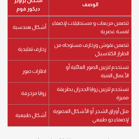
اشكال براويز
الوصف
ديكور فوم
تتضمن مربعات و مستطيلات لإضفاء
أشكال هندسية
لمسة عصرية
تتضمن نقوش وزخارف مستوحاه من
زخارف تقليدية
الطراز الكلاسيكي
تستخدم لتزيين الصور العائلية أو
اطارات صور
الأعمال الفنية
تستخدم لتزيين زوايا الجدران بطريقة
زوايا مزخرفة
مميزة
مثل أوراق الشجر أو الأشكال العضوية
أشكال طبيعية
لإضفاء جو طبيعي