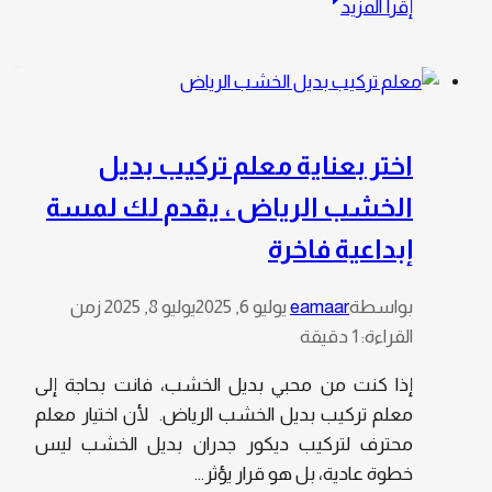
إقرأ المزيد
شاشات
خشب
الرياض،
بأشكال
متنوعة
اختر بعناية معلم تركيب بديل
من
الخشب الرياض ، يقدم لك لمسة
واجهات
شاشه
إبداعية فاخرة
بديل
الخشب
بواسطة
eamaar
يوليو 6, 2025
يوليو 8, 2025
زمن
مع
القراءة:
1
دقيقة
دقة
في
إذا كنت من محبي بديل الخشب، فانت بحاجة إلى
التركيب
معلم تركيب بديل الخشب الرياض. لأن اختيار معلم
محترف لتركيب ديكور جدران بديل الخشب ليس
خطوة عادية، بل هو قرار يؤثر…