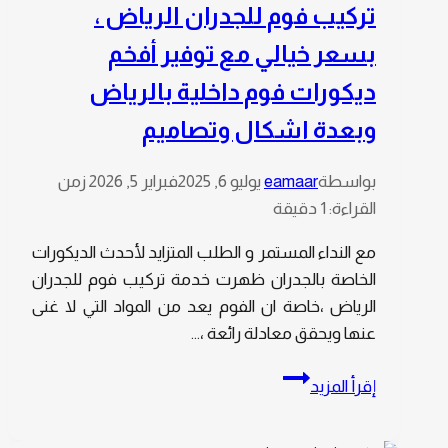
تركيب فوم للجدران الرياض ،
على
بسعر خيالي مع توفير أفخم
جدرانك
ديكورات فوم داخلية بالرياض
وبعدة اشكال وتصاميم
بواسطة
eamaar
يوليو 6, 2025
فبراير 5, 2026
زمن
القراءة:
1
دقيقة
مع النداء المستمر و الطلب المتزايد لأحدث الديكورات
الخاصة بالجدران ظهرت خدمة تركيب فوم للجدران
الرياض ،خاصة ان الفوم يعد من المواد التي لا غنى
عنها ويحقق معادلة رائعة ،…
تركيب
إقرأ المزيد
فوم
للجدران