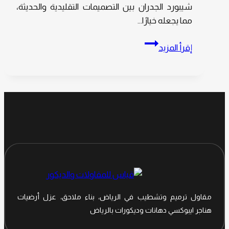
شيبورد الجدران بين التصميمات التقليدية والحديثة،
مما يجعله خيارًا…
لا
إقرأ المزيد
تهمل
القيمة
الحرفية:
ديكور
شيبورد
للجدران
الرياض،
قمة
الابداع
في
المساحات
مقاول ترميم وتشطيب في الرياض، بناء ملاحق، عزل أرضيات
الداخلية
هناجر ايبوكسي دهانات وديكورات بالرياض