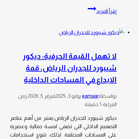
اختر
إقرأ المزيد
بعناية
معلم
تركيب
بديل
الخشب
لا تهمل القيمة الحرفية: ديكور
الرياض
شيبورد للجدران الرياض، قمة
،
يقدم
الابداع في المساحات الداخلية
لك
لمسة
بواسطة
eamaar
يوليو 3, 2025
فبراير 5, 2026
زمن
إبداعية
القراءة:
1
دقيقة
فاخرة
ديكور شيبورد للجدران الرياض يعتبر من أهم عناصر
التصميم الداخلي التي تضفي لمسة جمالية وعصرية
على المساحات المختلفة. لذلك، تتنوع استخدامات