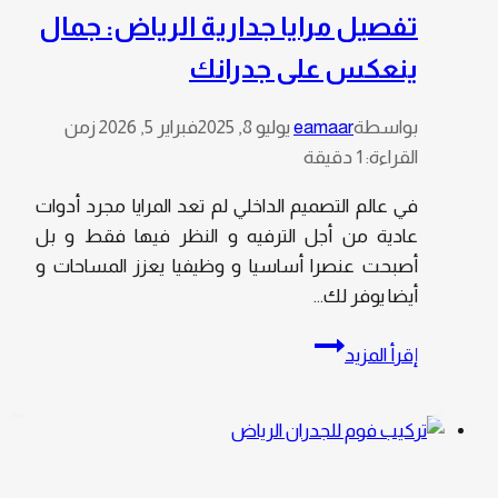
بأعلى
تفصيل مرايا جدارية الرياض: جمال
معيار
ينعكس على جدرانك
من
الكفاءة
مع
بواسطة
eamaar
يوليو 8, 2025
فبراير 5, 2026
زمن
توفير
القراءة:
1
دقيقة
العديد
في عالم التصميم الداخلي لم تعد المرايا مجرد أدوات
من
عادية من أجل الترفيه و النظر فيها فقط و بل
الوان
أصبحت عنصرا أساسيا و وظيفيا يعزز المساحات و
ارضيات
أيضا يوفر لك…
باركيه
الرياض
تفصيل
إقرأ المزيد
في
مرايا
مدة
جدارية
قياسية
الرياض:
جمال
ينعكس