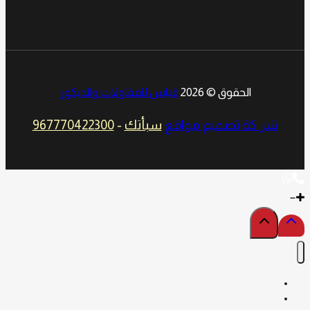
الحقوق © 2026
قياس للمقاولات والديكور
شر كة تصميم مواقع
سبأتك
-
967770422300
الرئيسية
حولنا