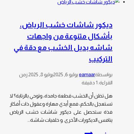
الرياض
،
بسعر
ديكور شاشات خشب الرياض،
خيالي
بأشكال متنوعة من واجهات
مع
توفير
شاشه بديل الخشب مع دقة في
أفخم
التركيب
ديكورات
فوم
بواسطة
eamaar
يوليو 6, 2025
يوليو 8, 2025
زمن
داخلية
القراءة:
1
دقيقة
بالرياض
وبعدة
هل تظن أن الخشب قطعة جامدة، وتوحي بالرتابة؟ لا
اشكال
تستعجل بالحكم، فمع أيدي مهارة وعقول ذات أفكار
وتصاميم
فذة ستحصل على ديكور شاشات خشب الرياض
ينافس الديكورات الأخرى. و خلفيات شاشة…
ديكور