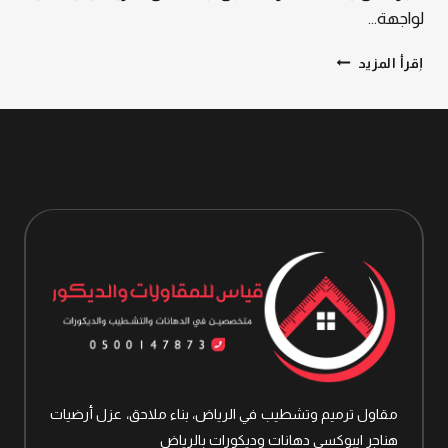
لواجهة…
لا
إقرأ المزيد
تساوم
على
الخبرة:
معلم
دهانات
خارجية
في
الرياض،
أختر
الأفضل
دائما
مقاول ترميم وتشطيب في الرياض، بناء ملاحق، عزل أرضيات
هناجر ايبوكسي دهانات وديكورات بالرياض