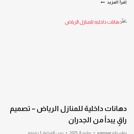
تنفيذ
إقرأ المزيد
دهانات
الرياض,
دهانات
داخلية
وخارجية
الرياض
دهانات داخلية للمنازل الرياض – تصميم
راقٍ يبدأ من الجدران
بواسطة
eamaar
يوليو 8, 2025
زمن القراءة:
1
دقيقة