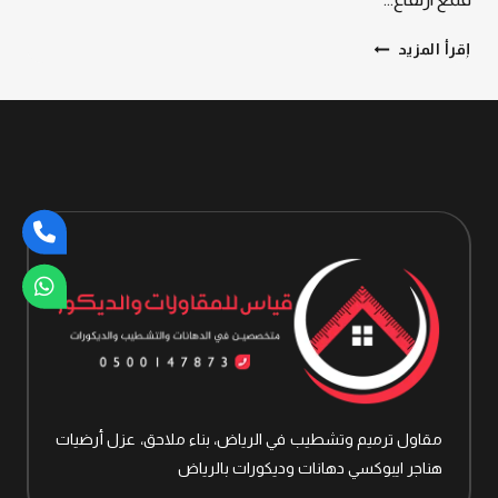
حماية
إقرأ المزيد
متكاملة:
تركيب
عوازل
اسطح
الرياض،
باشكال
مختلفة
كـ
افضل
عوازل
الاسطح
مقاول ترميم وتشطيب في الرياض، بناء ملاحق، عزل أرضيات
هناجر ايبوكسي دهانات وديكورات بالرياض