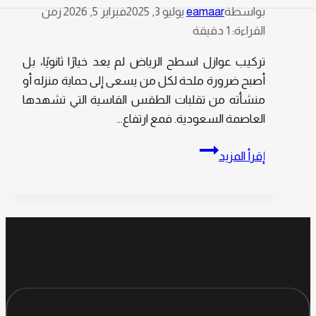
بواسطة
eamaar
يوليو 3, 2025
فبراير 5, 2026
زمن
القراءة:
1
دقيقة
تركيب عوازل اسطح الرياض لم يعد خيارًا ثانويًا، بل
أصبح ضرورة ملحة لكل من يسعى إلى حماية منزله أو
منشأته من تقلبات الطقس القاسية التي تشهدها
العاصمة السعودية. فمع ارتفاع…
حماية
إقرأ المزيد
متكاملة:
تركيب
عوازل
اسطح
الرياض،
باشكال
مختلفة
كـ