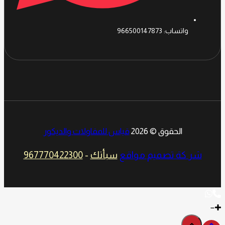
واتساب: 966500147873
الحقوق © 2026
قياس للمقاولات والديكور
شر كة تصميم مواقع
سبأتك
-
967770422300