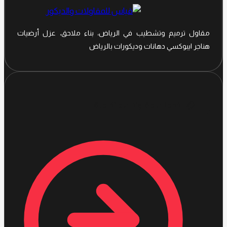
افضل
عوازل
الاسطح
مقاول ترميم وتشطيب في الرياض، بناء ملاحق، عزل أرضيات
هناجر ايبوكسي دهانات وديكورات بالرياض
خدمات مقاولات متكاملة