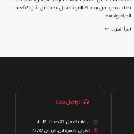
تطلب مجرد من يمسك الفرشاة، بل تبحث عن شريك يُعيد
الحياة لواجهة…
لا
إقرأ المزيد
تساوم
على
الخبرة:
معلم
دهانات
خارجية
في
الرياض،
أختر
الأفضل
دائما
تواصل معنا
ساعات العمل: 07 صباحا - 12 ليلا.
العنوان: ظهرة لبن، الرياض 13782.